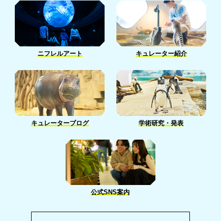
1月［7］
1月［2］
ニフレルアート
キュレーター紹介
キュレーターブログ
学術研究・発表
公式SNS案内