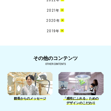
10月［15］
11月［19］
12月［22］
2021
年
9月［18］
10月［20］
11月［23］
8月［11］
12月［19］
2020
年
9月［16］
10月［15］
7月［8］
11月［16］
8月［12］
12月［15］
2019
年
9月［14］
6月［10］
10月［17］
7月［11］
11月［24］
8月［18］
12月［7］
5月［18］
9月［15］
6月［23］
10月［26］
7月［22］
11月［7］
4月［7］
8月［24］
5月［26］
9月［9］
6月［26］
10月［6］
その他のコンテンツ
3月［4］
7月［22］
4月［26］
8月［7］
5月［27］
9月［6］
OTHER CONTENTS
2月［6］
6月［23］
3月［15］
7月［14］
4月［24］
8月［16］
1月［5］
5月［32］
2月［15］
6月［15］
3月［25］
7月［9］
4月［26］
1月［13］
5月［12］
2月［24］
6月［6］
3月［22］
4月［7］
1月［18］
5月［5］
2月［13］
館長からのメッセージ
「感性にふれる」ための
3月［14］
4月［14］
デザインのこだわり
1月［13］
2月［5］
3月［14］