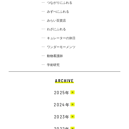
つながりにふれる
みずべにふれる
みらい百貨店
わざにふれる
キュレーターの休日
ワンダーモーメンツ
動物看護師
学術研究
ARCHIVE
2025
年
3月［4］
2024
年
2月［13］
12月［10］
2023
年
1月［12］
11月［13］
12月［9］
2022
年