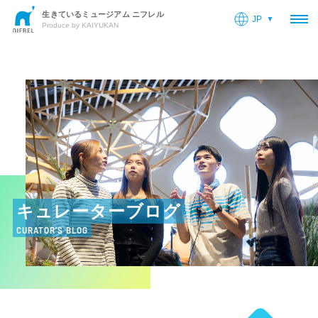
生きているミュージアム ニフレル
JP
OP
Produce by KAIYUKAN
キュレーターブログ
CURATOR’S BLOG