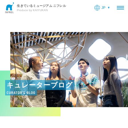
生きているミュージアム ニフレル
JP
OP
Produce by KAIYUKAN
キュレーターブログ
CURATOR’S BLOG