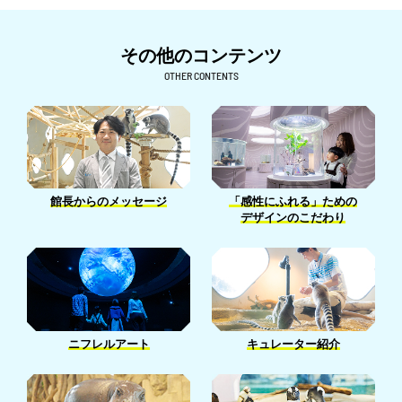
6月［23］
10月［26］
3月［10］
7月［22］
11月［7］
4月［7］
8月［24］
5月［26］
9月［9］
2月［13］
6月［26］
10月［6］
その他のコンテンツ
3月［4］
7月［22］
4月［26］
8月［7］
1月［12］
5月［27］
9月［6］
OTHER CONTENTS
2月［6］
6月［23］
3月［15］
7月［14］
4月［24］
8月［16］
1月［5］
5月［32］
2月［15］
6月［15］
3月［25］
7月［9］
4月［26］
1月［13］
5月［12］
2月［24］
6月［6］
3月［22］
4月［7］
1月［18］
5月［5］
2月［13］
館長からのメッセージ
「感性にふれる」ための
3月［14］
4月［14］
デザインのこだわり
1月［13］
2月［5］
3月［14］
1月［7］
1月［2］
ニフレルアート
キュレーター紹介