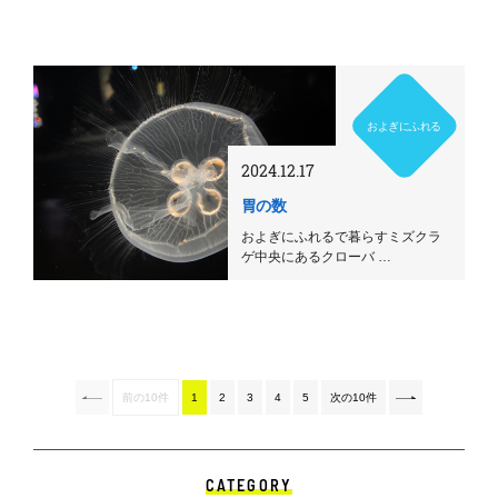
およぎにふれる
2024.12.17
胃の数
およぎにふれるで暮らすミズクラ
ゲ中央にあるクローバ …
前の10件
1
2
3
4
5
次の10件
CATEGORY