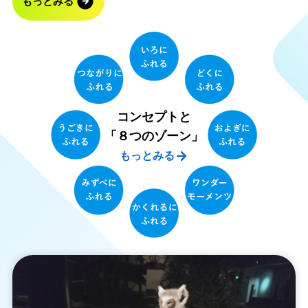
もっとみる
までみんなが楽し
Pを要確認 #PR #
めるおすすめのお
ニフレル #大阪デ
出かけスポットで
ート #大阪観光 #
す😌 ぜひ週末に
水族館 #動物園 #
行ってみてくださ
美術館
い✨ 【 ニフレ
ル】 nifrel_officia
l みんなの検索 #
ニフレル ※掲載時
コンセプトと
点での情報ですの
「８つのゾーン」
で、最新の情報は
再度公式HPなど
もっとみる
をご確認くださ
い。 ○住所 大阪
府吹田市千里万博
公園2-1 EXPOCI
TY内ニフレル ◯
料金：大人 220
0円、こども
（小・中学生）11
00円、幼児（3歳
以上）650円 ○道
順:最寄り駅：大