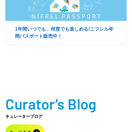
ゃ
#
エリアは気候や地
の個性の特徴毎に
まで） ※季節によ
#
#
域別ではなく、
エリアが分かれて
り異なりますので
歳
「いろ」「わざ」
いるので、ぜひ行
HPをご確認くだ
男
「うごき」など、
ってみてね☺️ ※生
さい 所在地 : 大阪
の
生きものたちの個
きものに触れるこ
府吹田市千里万博
1年間いつでも、何度でも楽しめる!ニフレル年
マ
性を特徴ごとにゾ
とはできません。
公園2-1 EXPOCIT
#
ーニングされてい
【店舗情報】 ☕️店
Y内ニフレル ニフ
間パスポート販売中！
a
ます。各ゾーンの
舗名：ニフレル
レル入館料：大人
児
テーマを表現した
🏠住所：〒565-0
2200円、こども
ち
空間もお洒落・・
826 大阪府吹田市
（小・中学生）11
し
👀 蓋のない、36
千里万博公園２
00円、幼児（3歳
る
0℃どこからでも
−１ EXPOCITY内
以上）650円 ワー
#
見られる水槽や、
ニフレル 🚃アク
クショップ参加
ゃ
ワオキツネザルな
セス：大阪モノレ
費：１人1000
ち
どがお客様の足元
ール「万博記念公
円、ペア1800円
#
を 通る柵のない
園」駅から徒歩約
（受付は閉館1時
エリアなど、個性
2分 EXPOCITY駐
間前まで） #PR #
豊かな生きものた
車場は平日無料
ニフレル #ツペラ
Curator’s Blog
ちを間近で観察で
（除外日もあり）
ツペラ #ミンナ #
きて本当に楽しか
⏰営業時間：（平
あなたも愉快な生
ったです☺️ 動物
日）10:00〜18:0
きものだ！展 #子
キュレーターブログ
には直接触れるこ
0、（土日）9:3
連れスポット #水
とはできません
0〜19:00 季節に
族館 #動物園 #美
が、大人から子供
より異なるためH
術館