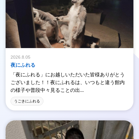
阪モノレール「万
博記念公園」駅
EXPOCITY駐車場
は平日無料（除外
日もあり） ○定休
日:年中無休
（年1回設備点検
のため臨時休館あ
り） 保存して、
後から見返してみ
2026.8.05
てください！ そ
夜にふれる
の他の大阪のデー
トで使えるご飯や
「夜にふれる」にお越しいただいた皆様ありがとう
お出かけスポット
ございました！！夜にふれるは、いつもと違う館内
はこちら PRの
ご依頼やSNSの運
の様子や普段中々見ることの出...
用代行等のご依頼
はDMにて✉️ #PR
うごきにふれる
#大阪デート#大阪
水族館#水族館 #
動物園 #美術館