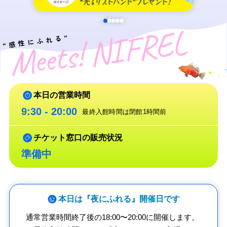
NIFREL
“感性にふれる”
Meets!
本日の営業時間
9:30 - 20:00
最終入館時間は閉館1時間前
チケット窓口の販売状況
準備中
本日は『夜にふれる』開催日です
通常営業時間終了後の18:00〜20:00に開催します。