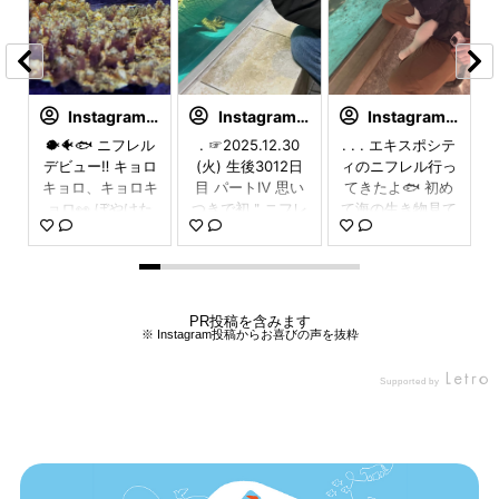
keitabi_osaka
InstagramUser
osaka_odekake1
InstagramUser
mimibi_art301
InstagramUser
凪
✨
大阪いるなら一度
🐡🐠🐟 ニフレル
大人の新感覚ミュ
. ☞2025.12.30
あなたもニフレル
. . . エキスポシテ
。
、
は行きたい🐟 詳
デビュー‼︎ キョロ
ージアム👇 水
(火) 生後3012日
に行ってみない？
ィのニフレル行っ
記
し
か
細⇩ 見ていただき
キョロ、キョロキ
族館、動物園、美
目 パートⅣ 思い
大人気絵本作家の
てきたよ🐟 初め
e
見
ぺ
ありがとうござい
ョロ👀 ぼやけた
術館が融合した新
つきで初＂ニフレ
tupera tupera×
て海の生き物見て
楽
ー
ます☺️ keitabi_os
世界から 少しず
感覚のミュージア
ル＂♬ ワニとホ
デザインチーム m
キラキラした表情
e
た
aka ←大阪デート
つ見えるようにな
ムに行ってきまし
ワイトタイガー大
inna×ニフレルが
見れて満足✌️ いろ
ゴ
す
で使える大人ごは
ってきたら楽しい
た✨ 「感性に
迫力！ . . . #ニフ
コラボ！ 「あな
んな水族館連れて
ら

んやスポットを発
ねぇ♪♪ おめん自
ふれる」をコンセ
レル #生きもの #
たも愉快な生きも
行ってあげたいな
PR投稿を含みます
※ Instagram投稿からお喜びの声を抜粋
気
ん
信中 久しぶりに
分で持ってるのも
プトにしたここ
冬休み #大阪 #年
のだ！展」 @nifr
⁡ ⁡ #ニフレル #エキ
PR投稿を含みます
レ
ニフレルに行って
ブランコの紐ちゃ
は、魅力的な生き
末
el_official 期間：
スポシティ
※ Instagram投稿からお喜びの声を抜粋
て
本
きました🐠 水族
んと掴んでるのも
ものたちを間近で
2024年3月6日
Supported by
見
ま
館と動物園と美術
たまらん🤣 #生後
観察できるのが特
(水)〜2025年1月1
Supported by
の
館が融合した新感
7ヶ月#7ヶ月ベビ
徴！ 直径5mの
3日(月・祝) 営業
見
好
覚のミュージアム
ー#ニフレル#水族
球体と床面に映し
時間：平日10時～
に
も
でアートな空間も
館デビュー #赤ち
出されるアート空
18時、土日祝9時
1
な
あって大人でも楽
ゃんのいる生活
間はまさに圧巻。
半～19時（最終入
う
しめます☺️ 展示
生きものたち
館は閉館1時間前