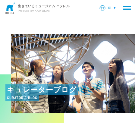
生きているミュージアム ニフレル
JP
OP
Produce by KAIYUKAN
キュレーターブログ
CURATOR’S BLOG