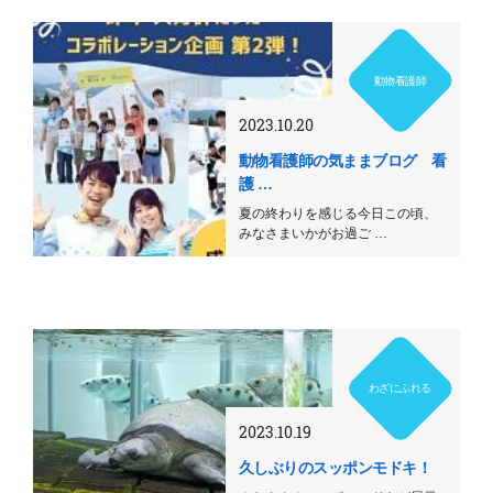
動物看護師
2023.10.20
動物看護師の気ままブログ 看
護 …
夏の終わりを感じる今日この頃、
みなさまいかがお過ご …
わざにふれる
2023.10.19
久しぶりのスッポンモドキ！