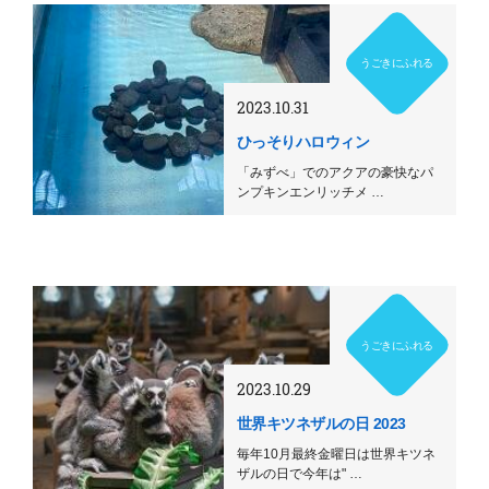
うごきにふれる
2023.10.31
ひっそりハロウィン
「みずべ」でのアクアの豪快なパ
ンプキンエンリッチメ …
うごきにふれる
2023.10.29
世界キツネザルの日 2023
毎年10月最終金曜日は世界キツネ
ザルの日で今年は" …