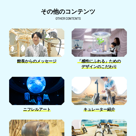
4月［7］
8月［24］
5月［26］
9月［9］
6月［26］
10月［6］
その他のコンテンツ
3月［4］
7月［22］
4月［26］
8月［7］
5月［27］
9月［6］
OTHER CONTENTS
2月［6］
6月［23］
3月［15］
7月［14］
4月［24］
8月［16］
1月［5］
5月［32］
2月［15］
6月［15］
3月［25］
7月［9］
4月［26］
1月［13］
5月［12］
2月［24］
6月［6］
3月［22］
4月［7］
1月［18］
5月［5］
2月［13］
館長からのメッセージ
「感性にふれる」ための
3月［14］
4月［14］
デザインのこだわり
1月［13］
2月［5］
3月［14］
1月［7］
1月［2］
ニフレルアート
キュレーター紹介