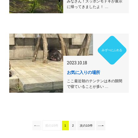
みなさん！スッポンモドキが展示
に帰ってきましたよ！ …
みずべにふれる
2023.10.18
お気に入りの場所
ここ最近朝のテンテンは木の隙間
で寝ていることが多い …
前の10件
1
2
次の10件