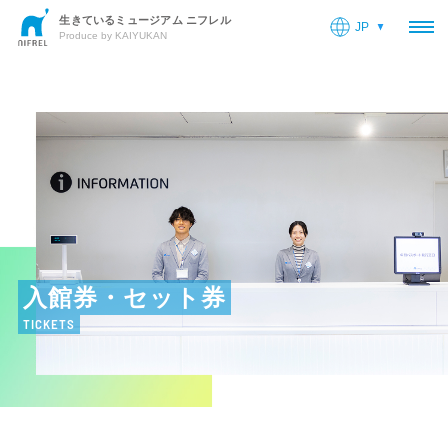
生きているミュージアム ニフレル
JP
OP
Produce by KAIYUKAN
入館券・セット券
TICKETS