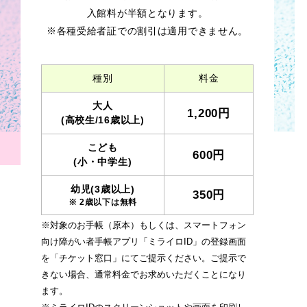
入館料が半額となります。
※各種受給者証での割引は適用できません。
種別
料金
大人
1,200円
(高校生/16歳以上)
こども
600円
(小・中学生)
幼児(3歳以上)
350円
※ 2歳以下は無料
※対象のお手帳（原本）もしくは、スマートフォン
向け障がい者手帳アプリ「ミライロID」の登録画面
を「チケット窓口」にてご提示ください。ご提示で
きない場合、通常料金でお求めいただくことになり
ます。