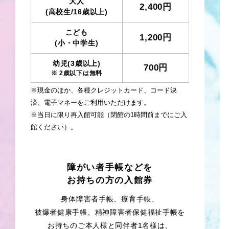
大人
2,400円
(高校生/16歳以上)
こども
1,200円
(小・中学生)
幼児(3歳以上)
700円
※ 2歳以下は無料
※現金のほか、各種クレジットカード、コード決
済、電子マネーをご利用いただけます。
※当日に限り再入館可能（閉館の1時間前までにご入
館ください）。
障がい者手帳などを
お持ちの方の入館券
身体障害者手帳、療育手帳、
被爆者健康手帳、精神障害者保健福祉手帳を
お持ちのご本人様と同伴者1名様は、