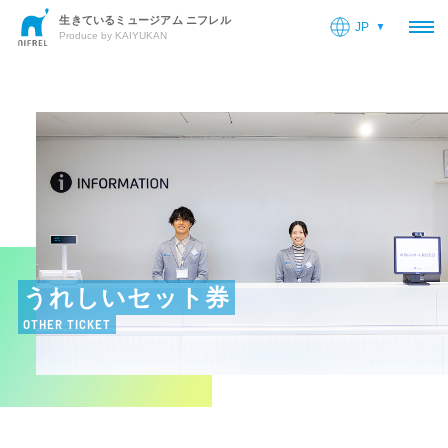
生きているミュージアム ニフレル
JP
OP
Produce by KAIYUKAN
うれしいセット券
OTHER TICKET