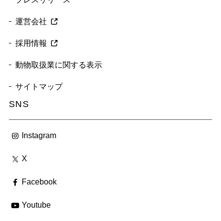
運営会社
採用情報
動物取扱業に関する表示
サイトマップ
SNS
Instagram
X
Facebook
Youtube