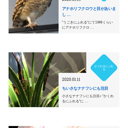
アナホリフクロウと目があいま
し …
"うごきにふれる"にて19時くらい
にアナホリフクロ …
かくれるにふれ
る
2020.01.11
ちいさなナナフシにも注目
小さなナナフシにも注目♪ "かくれ
るにふれる"に …