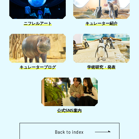
ニフレルアート
キュレーター紹介
キュレーターブログ
学術研究・発表
公式SNS案内
Back to index