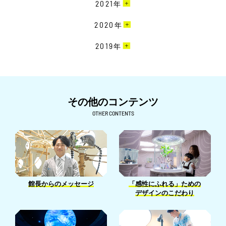
12月［22］
2021
年
9月［18］
10月［20］
11月［23］
8月［11］
12月［19］
2020
年
9月［16］
10月［15］
7月［8］
11月［16］
8月［12］
12月［15］
2019
年
9月［14］
6月［10］
10月［17］
7月［11］
11月［24］
8月［18］
12月［7］
5月［18］
9月［15］
6月［23］
10月［26］
7月［22］
11月［7］
4月［7］
8月［24］
5月［26］
9月［9］
6月［26］
10月［6］
その他のコンテンツ
3月［4］
7月［22］
4月［26］
8月［7］
5月［27］
9月［6］
OTHER CONTENTS
2月［6］
6月［23］
3月［15］
7月［14］
4月［24］
8月［16］
1月［5］
5月［32］
2月［15］
6月［15］
3月［25］
7月［9］
4月［26］
1月［13］
5月［12］
2月［24］
6月［6］
3月［22］
4月［7］
1月［18］
5月［5］
2月［13］
館長からのメッセージ
「感性にふれる」ための
3月［14］
4月［14］
デザインのこだわり
1月［13］
2月［5］
3月［14］
1月［7］
1月［2］