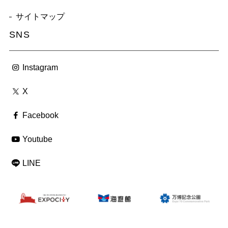
サイトマップ
SNS
Instagram
X
Facebook
Youtube
LINE