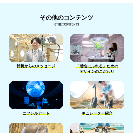
6月［23］
10月［26］
7月［22］
11月［7］
4月［7］
8月［24］
5月［26］
9月［9］
6月［26］
10月［6］
その他のコンテンツ
3月［4］
7月［22］
4月［26］
8月［7］
5月［27］
9月［6］
OTHER CONTENTS
2月［6］
6月［23］
3月［15］
7月［14］
4月［24］
8月［16］
1月［5］
5月［32］
2月［15］
6月［15］
3月［25］
7月［9］
4月［26］
1月［13］
5月［12］
2月［24］
6月［6］
3月［22］
4月［7］
1月［18］
5月［5］
2月［13］
館長からのメッセージ
「感性にふれる」ための
3月［14］
4月［14］
デザインのこだわり
1月［13］
2月［5］
3月［14］
1月［7］
1月［2］
ニフレルアート
キュレーター紹介