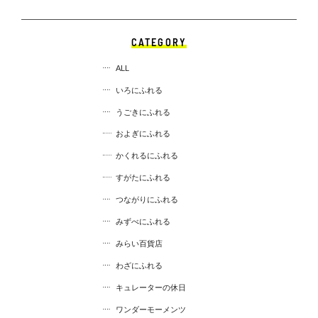
CATEGORY
ALL
いろにふれる
うごきにふれる
およぎにふれる
かくれるにふれる
すがたにふれる
つながりにふれる
みずべにふれる
みらい百貨店
わざにふれる
キュレーターの休日
ワンダーモーメンツ