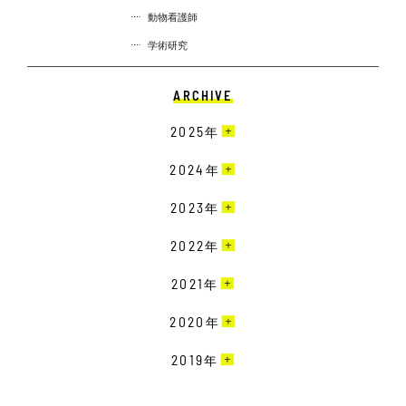
動物看護師
学術研究
ARCHIVE
2025
年
3月［4］
2024
年
2月［13］
12月［10］
2023
年
1月［12］
11月［13］
12月［9］
2022
年
10月［15］
11月［19］
12月［22］
2021
年
9月［18］
10月［20］
11月［23］
8月［11］
12月［19］
2020
年
9月［16］
10月［15］
7月［8］
11月［16］
8月［12］
12月［15］
2019
年
9月［14］
6月［10］
10月［17］
7月［11］
11月［24］
8月［18］
12月［7］
5月［18］
9月［15］