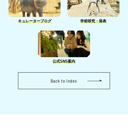
キュレーターブログ
学術研究・発表
公式SNS案内
Back to index