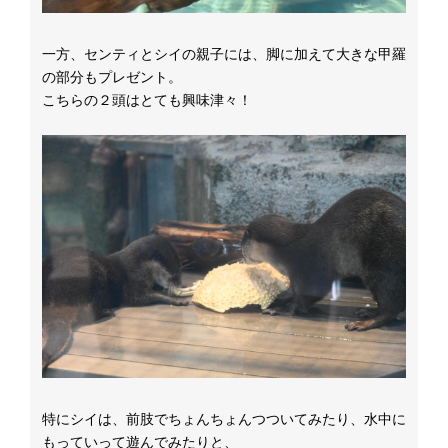
一方、センティとシイの親子には、脚に加えて大きな甲羅
の部分もプレゼント。
こちらの２頭はとても興味津々！
特にシイは、前肢でちょんちょんつついてみたり、水中に
もっていって遊んでみたりと、