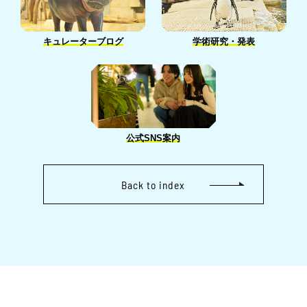
キュレーターブログ
学術研究・発表
公式SNS案内
Back to index