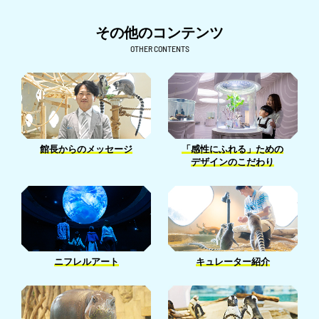
7月［22］
11月［7］
4月［7］
8月［24］
5月［26］
9月［9］
6月［26］
10月［6］
その他のコンテンツ
3月［4］
7月［22］
4月［26］
8月［7］
5月［27］
9月［6］
OTHER CONTENTS
2月［6］
6月［23］
3月［15］
7月［14］
4月［24］
8月［16］
1月［5］
5月［32］
2月［15］
6月［15］
3月［25］
7月［9］
4月［26］
1月［13］
5月［12］
2月［24］
6月［6］
3月［22］
4月［7］
1月［18］
5月［5］
2月［13］
館長からのメッセージ
「感性にふれる」ための
3月［14］
4月［14］
デザインのこだわり
1月［13］
2月［5］
3月［14］
1月［7］
1月［2］
ニフレルアート
キュレーター紹介