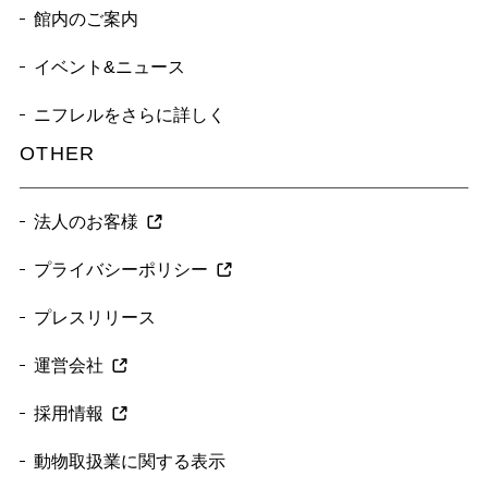
館内のご案内
イベント&ニュース
ニフレルをさらに詳しく
OTHER
法人のお客様
プライバシーポリシー
プレスリリース
運営会社
採用情報
動物取扱業に関する表示