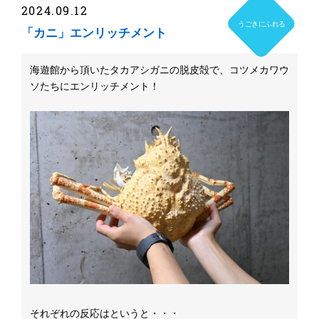
2024.09.12
うごきにふれる
「カニ」エンリッチメント
海遊館から頂いたタカアシガニの脱皮殻で、コツメカワウ
ソたちにエンリッチメント！
それぞれの反応はというと・・・