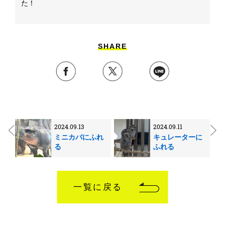
た！
SHARE
2024.09.13
2024.09.11
ミニカバにふれ
キュレーターに
る
ふれる
一覧に戻る