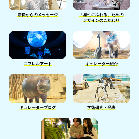
3月［22］
4月［7］
1月［18］
5月［5］
2月［13］
館長からのメッセージ
「感性にふれる」ための
3月［14］
4月［14］
デザインのこだわり
1月［13］
2月［5］
3月［14］
1月［7］
1月［2］
ニフレルアート
キュレーター紹介
キュレーターブログ
学術研究・発表