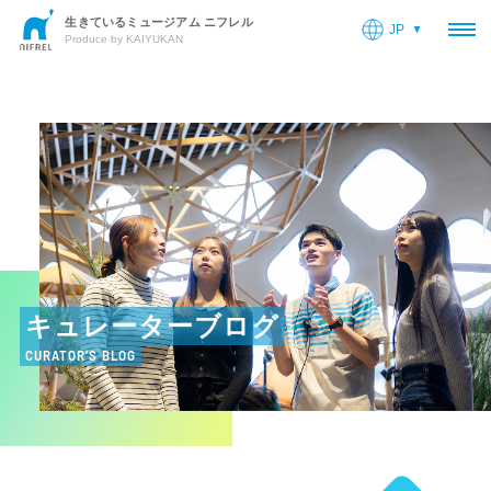
生きているミュージアム ニフレル
JP
OP
Produce by KAIYUKAN
キュレーターブログ
CURATOR’S BLOG