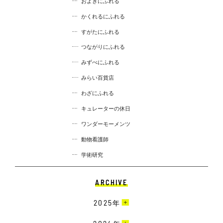
およぎにふれる
かくれるにふれる
すがたにふれる
つながりにふれる
みずべにふれる
みらい百貨店
わざにふれる
キュレーターの休日
ワンダーモーメンツ
動物看護師
学術研究
ARCHIVE
2025
年
3月［4］