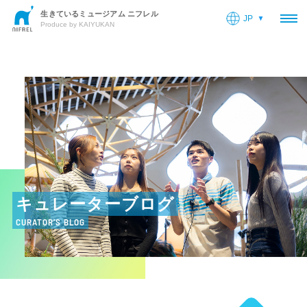
生きているミュージアム ニフレル
JP
OP
Produce by KAIYUKAN
キュレーターブログ
CURATOR’S BLOG