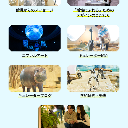
4月［7］
1月［18］
5月［5］
2月［13］
館長からのメッセージ
「感性にふれる」ための
3月［14］
4月［14］
デザインのこだわり
1月［13］
2月［5］
3月［14］
1月［7］
1月［2］
ニフレルアート
キュレーター紹介
キュレーターブログ
学術研究・発表