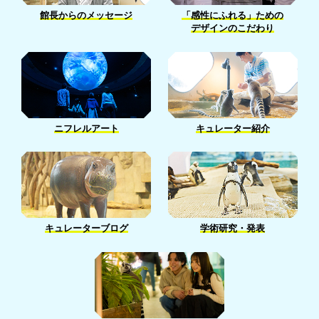
1月［18］
5月［5］
2月［13］
館長からのメッセージ
「感性にふれる」ための
3月［14］
4月［14］
デザインのこだわり
1月［13］
2月［5］
3月［14］
1月［7］
1月［2］
ニフレルアート
キュレーター紹介
キュレーターブログ
学術研究・発表