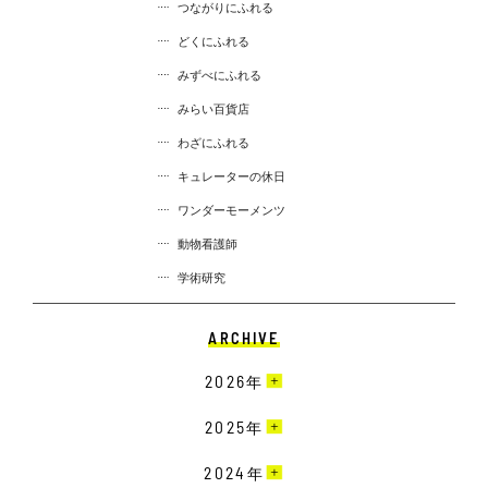
つながりにふれる
どくにふれる
みずべにふれる
みらい百貨店
わざにふれる
キュレーターの休日
ワンダーモーメンツ
動物看護師
学術研究
ARCHIVE
2026
年
6月［4］
2025
年
5月［12］
12月［10］
2024
年