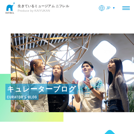
生きているミュージアム ニフレル
JP
OP
Produce by KAIYUKAN
キュレーターブログ
CURATOR’S BLOG