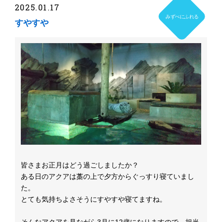
2025.01.17
みずべにふれる
すやすや
皆さまお正月はどう過ごしましたか？
ある日のアクアは藁の上で夕方からぐっすり寝ていまし
た。
とても気持ちよさそうにすやすや寝てますね。
そんなアクアを見ながら3月に12歳になりますので、担当