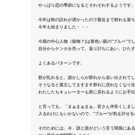
やっぱり恋の季節になるとそわそわするようです
今年は秋の訪れが遅かったので最近まで群れも落
今年も始まりました・・・
今期の中心人物（猿物？)は黄色い眼の"ブルー"で
自分からケンカを売って、返り討ちにあい、ひた
よくあるパターンです。
群が乱れると、誰かしらが群れから追い出されて
そうなると孤立してますます群れに戻れなくなり
わたしたちキュレーターも群に戻れるようにお手
と言っても、「まぁまぁまぁ、皆さん仲良くしま
入るわけにもいかないので、"ブルー"が気を許せ
そのためには、今、誰と誰がどいう言う関係にあ