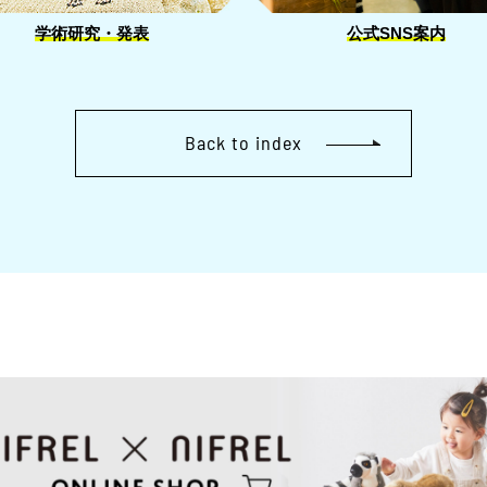
学術研究・発表
公式SNS案内
Back to index