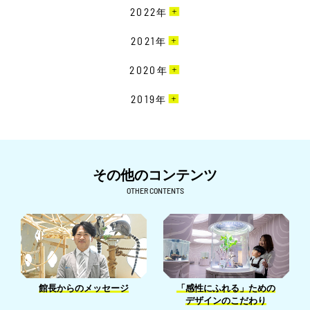
11月［13］
12月［9］
2022
年
10月［15］
11月［19］
12月［22］
2021
年
9月［18］
10月［20］
11月［23］
8月［11］
12月［19］
2020
年
9月［16］
10月［15］
7月［8］
11月［16］
8月［12］
12月［15］
2019
年
9月［14］
6月［10］
10月［17］
7月［11］
11月［24］
8月［18］
12月［7］
5月［18］
9月［15］
6月［23］
10月［26］
7月［22］
11月［7］
4月［7］
8月［24］
5月［26］
9月［9］
6月［26］
10月［6］
その他のコンテンツ
3月［4］
7月［22］
4月［26］
8月［7］
5月［27］
9月［6］
OTHER CONTENTS
2月［6］
6月［23］
3月［15］
7月［14］
4月［24］
8月［16］
1月［5］
5月［32］
2月［15］
6月［15］
3月［25］
7月［9］
4月［26］
1月［13］
5月［12］
2月［24］
6月［6］
3月［22］
4月［7］
1月［18］
5月［5］
2月［13］
館長からのメッセージ
「感性にふれる」ための
3月［14］
4月［14］
デザインのこだわり
1月［13］
2月［5］