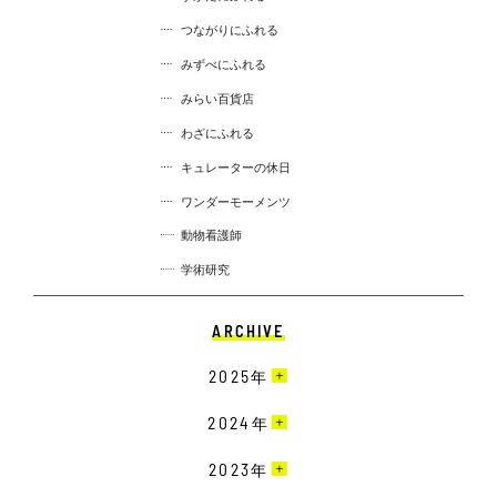
つながりにふれる
みずべにふれる
みらい百貨店
わざにふれる
キュレーターの休日
ワンダーモーメンツ
動物看護師
学術研究
ARCHIVE
2025
年
3月［4］
2024
年
2月［13］
12月［10］
2023
年
1月［12］