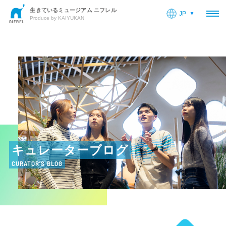
生きているミュージアム ニフレル
JP
OP
Produce by KAIYUKAN
キュレーターブログ
CURATOR’S BLOG