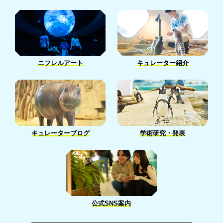
3月［14］
1月［7］
1月［2］
ニフレルアート
キュレーター紹介
キュレーターブログ
学術研究・発表
公式SNS案内