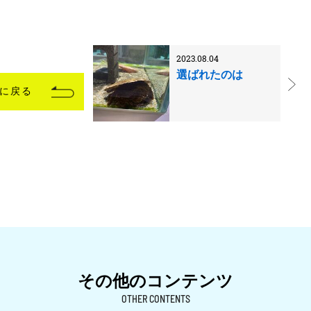
2023.08.04
選ばれたのは
に戻る
その他のコンテンツ
OTHER CONTENTS