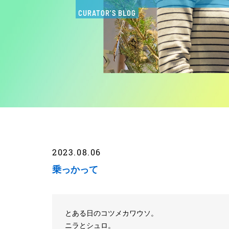
CURATOR’S BLOG
2023.08.06
乗っかって
とある日のコツメカワウソ。
ニラとシュロ。