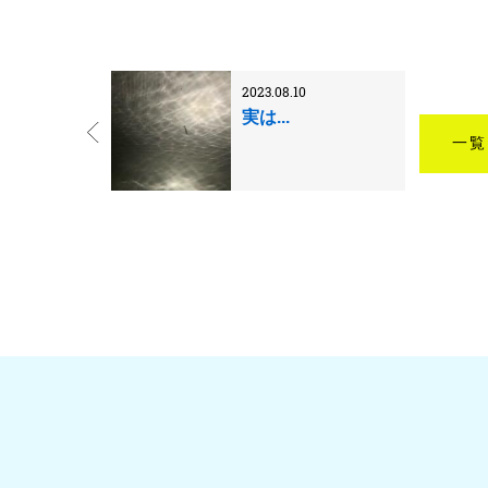
2023.08.10
実は...
一覧