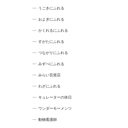
うごきにふれる
およぎにふれる
かくれるにふれる
すがたにふれる
つながりにふれる
みずべにふれる
みらい百貨店
わざにふれる
キュレーターの休日
ワンダーモーメンツ
動物看護師