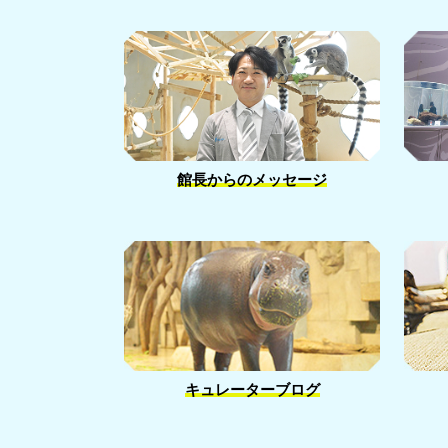
館長からのメッセージ
キュレーターブログ