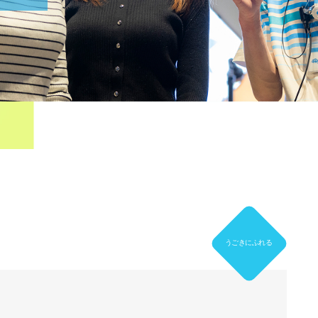
うごきにふれる