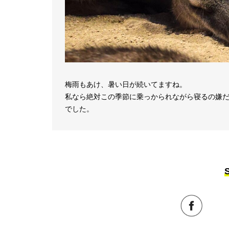
梅雨もあけ、暑い日が続いてますね。
私なら絶対この季節に乗っかられながら寝るの嫌だ
でした。