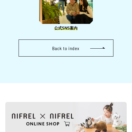
公式SNS案内
Back to index