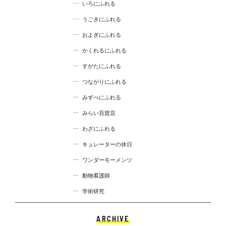
いろにふれる
うごきにふれる
およぎにふれる
かくれるにふれる
すがたにふれる
つながりにふれる
みずべにふれる
みらい百貨店
わざにふれる
キュレーターの休日
ワンダーモーメンツ
動物看護師
学術研究
ARCHIVE