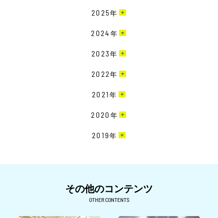
2025
年
3月［4］
2024
年
2月［13］
12月［10］
2023
年
1月［12］
11月［13］
12月［9］
2022
年
10月［15］
11月［19］
12月［22］
2021
年
9月［18］
10月［20］
11月［23］
8月［11］
12月［19］
2020
年
9月［16］
10月［15］
7月［8］
11月［16］
8月［12］
12月［15］
2019
年
9月［14］
6月［10］
10月［17］
7月［11］
11月［24］
8月［18］
12月［7］
5月［18］
9月［15］
6月［23］
10月［26］
7月［22］
11月［7］
4月［7］
8月［24］
5月［26］
9月［9］
6月［26］
10月［6］
その他のコンテンツ
3月［4］
7月［22］
4月［26］
8月［7］
5月［27］
9月［6］
OTHER CONTENTS
2月［6］
6月［23］
3月［15］
7月［14］
4月［24］
8月［16］
1月［5］