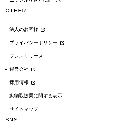
OTHER
法人のお客様
プライバシーポリシー
プレスリリース
運営会社
採用情報
動物取扱業に関する表示
サイトマップ
SNS