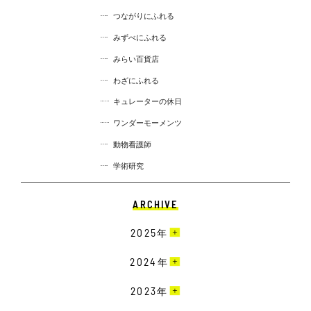
つながりにふれる
みずべにふれる
みらい百貨店
わざにふれる
キュレーターの休日
ワンダーモーメンツ
動物看護師
学術研究
ARCHIVE
2025
年
3月［4］
2024
年
2月［13］
12月［10］
2023
年
1月［12］
11月［13］