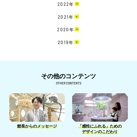
12月［9］
2022
年
10月［15］
11月［19］
12月［22］
2021
年
9月［18］
10月［20］
11月［23］
8月［11］
12月［19］
2020
年
9月［16］
10月［15］
7月［8］
11月［16］
8月［12］
12月［15］
2019
年
9月［14］
6月［10］
10月［17］
7月［11］
11月［24］
8月［18］
12月［7］
5月［18］
9月［15］
6月［23］
10月［26］
7月［22］
11月［7］
4月［7］
8月［24］
5月［26］
9月［9］
6月［26］
10月［6］
その他のコンテンツ
3月［4］
7月［22］
4月［26］
8月［7］
5月［27］
9月［6］
OTHER CONTENTS
2月［6］
6月［23］
3月［15］
7月［14］
4月［24］
8月［16］
1月［5］
5月［32］
2月［15］
6月［15］
3月［25］
7月［9］
4月［26］
1月［13］
5月［12］
2月［24］
6月［6］
3月［22］
4月［7］
1月［18］
5月［5］
2月［13］
館長からのメッセージ
「感性にふれる」ための
3月［14］
4月［14］
デザインのこだわり
1月［13］
2月［5］