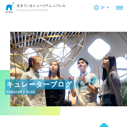
生きているミュージアム ニフレル
JP
OP
Produce by KAIYUKAN
キュレーターブログ
CURATOR’S BLOG