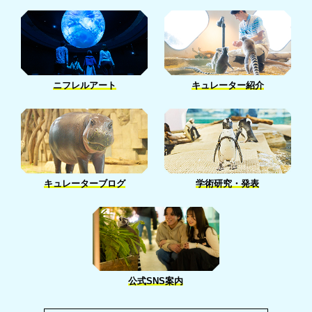
3月［14］
1月［7］
1月［2］
ニフレルアート
キュレーター紹介
キュレーターブログ
学術研究・発表
公式SNS案内