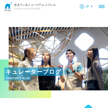
生きているミュージアム ニフレル
JP
OP
Produce by KAIYUKAN
キュレーターブログ
CURATOR’S BLOG