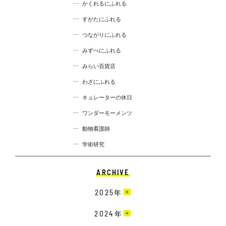
かくれるにふれる
すがたにふれる
つながりにふれる
みずべにふれる
みらい百貨店
わざにふれる
キュレーターの休日
ワンダーモーメンツ
動物看護師
学術研究
ARCHIVE
2025
年
3月［4］
2024
年