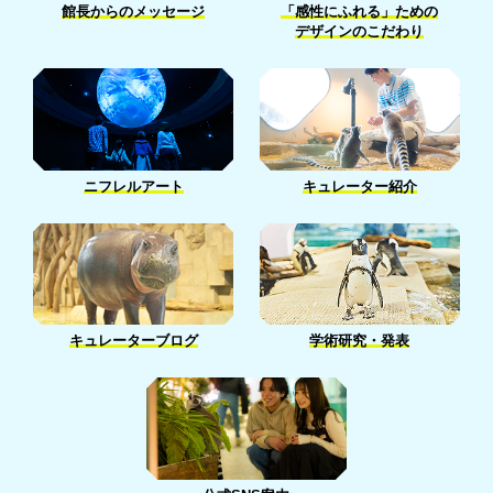
2月［13］
館長からのメッセージ
「感性にふれる」ための
3月［14］
4月［14］
デザインのこだわり
1月［13］
2月［5］
3月［14］
1月［7］
1月［2］
ニフレルアート
キュレーター紹介
キュレーターブログ
学術研究・発表