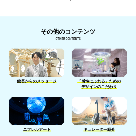
6月［10］
10月［17］
7月［11］
11月［24］
8月［18］
12月［7］
5月［18］
9月［15］
6月［23］
10月［26］
7月［22］
11月［7］
4月［7］
8月［24］
5月［26］
9月［9］
6月［26］
10月［6］
その他のコンテンツ
3月［4］
7月［22］
4月［26］
8月［7］
5月［27］
9月［6］
OTHER CONTENTS
2月［6］
6月［23］
3月［15］
7月［14］
4月［24］
8月［16］
1月［5］
5月［32］
2月［15］
6月［15］
3月［25］
7月［9］
4月［26］
1月［13］
5月［12］
2月［24］
6月［6］
3月［22］
4月［7］
1月［18］
5月［5］
2月［13］
館長からのメッセージ
「感性にふれる」ための
3月［14］
4月［14］
デザインのこだわり
1月［13］
2月［5］
3月［14］
1月［7］
1月［2］
ニフレルアート
キュレーター紹介