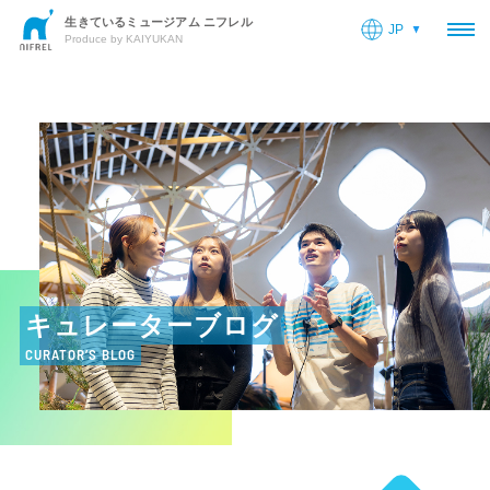
生きているミュージアム ニフレル
JP
OP
Produce by KAIYUKAN
キュレーターブログ
CURATOR’S BLOG