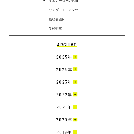
キュレーターの休日
ワンダーモーメンツ
動物看護師
学術研究
ARCHIVE
2025
年
3月［4］
2024
年
2月［13］
12月［10］
2023
年
1月［12］
11月［13］
12月［9］
2022
年
10月［15］
11月［19］
12月［22］
2021
年
9月［18］
10月［20］
11月［23］
8月［11］
12月［19］
2020
年
9月［16］
10月［15］
7月［8］
11月［16］
8月［12］
12月［15］
2019
年
9月［14］