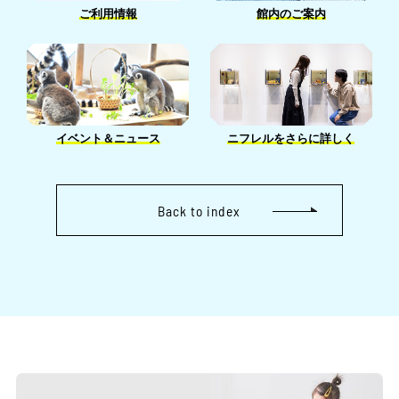
1月［2］
ご利用情報
館内のご案内
3月［2］
2月［1］
イベント＆ニュース
ニフレルをさらに詳しく
Back to index