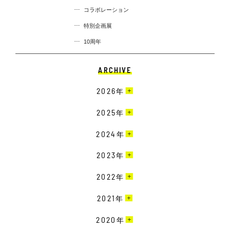
コラボレーション
特別企画展
10周年
ARCHIVE
2026
年
7月［2］
2025
年
6月［3］
12月［3］
2024
年
5月［2］
11月［6］
12月［3］
2023
年
4月［2］
10月［3］
11月［2］
3月［2］
12月［1］
2022
年
9月［6］
10月［1］
2月［6］
11月［1］
8月［2］
12月［2］
2021
年
9月［4］
1月［4］
10月［3］
7月［4］
11月［2］
8月［1］
12月［1］
2020
年
9月［3］
6月［8］
10月［4］