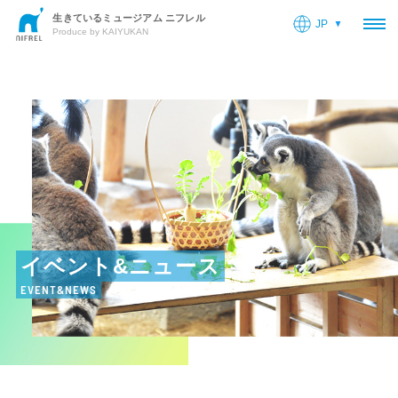
生きているミュージアム ニフレル
JP
OP
Produce by KAIYUKAN
イベント&ニュース
EVENT&NEWS