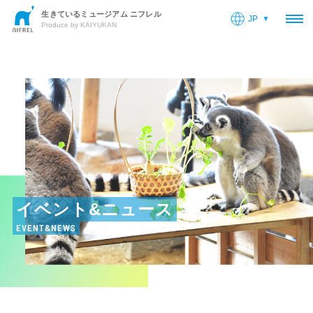
生きているミュージアム ニフレル
JP
OP
Produce by KAIYUKAN
イベント&ニュース
EVENT&NEWS