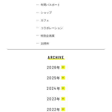
年間パスポート
ショップ
カフェ
コラボレーション
特別企画展
10周年
ARCHIVE
2026
年
7月［2］
2025
年
6月［3］
12月［3］
2024
年
5月［2］
11月［6］
12月［3］
2023
年
4月［2］
10月［3］
11月［2］
3月［2］
12月［1］
2022
年
9月［6］