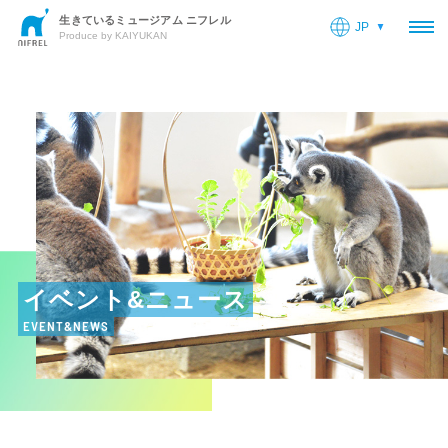
生きているミュージアム ニフレル
JP
OP
Produce by KAIYUKAN
イベント&ニュース
EVENT&NEWS