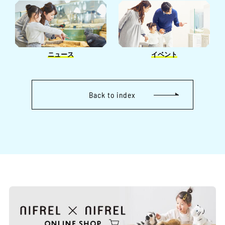
1月［6］
4月［1］
2月［5］
6月［1］
3月［3］
3月［2］
1月［3］
5月［1］
2月［4］
2月［2］
4月［2］
1月［1］
1月［2］
ニュース
イベント
3月［2］
2月［1］
Back to index