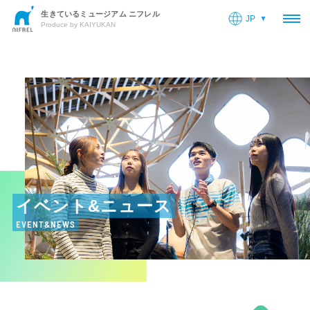
生きているミュージアム ニフレル
JP
OP
Produce by KAIYUKAN
イベント&ニュース
EVENT&NEWS