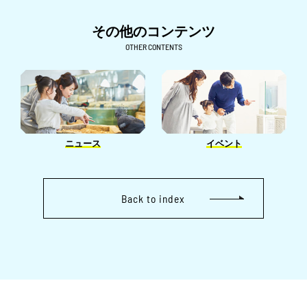
1月［2］
7月［3］
4月［1］
8月［2］
1月［1］
5月［5］
9月［2］
6月［6］
その他のコンテンツ
3月［1］
6月［4］
4月［3］
8月［1］
5月［4］
OTHER CONTENTS
2月［3］
5月［6］
3月［8］
7月［2］
4月［1］
1月［6］
4月［1］
2月［5］
6月［1］
3月［3］
3月［2］
1月［3］
5月［1］
2月［4］
2月［2］
4月［2］
1月［1］
1月［2］
ニュース
イベント
3月［2］
2月［1］
Back to index