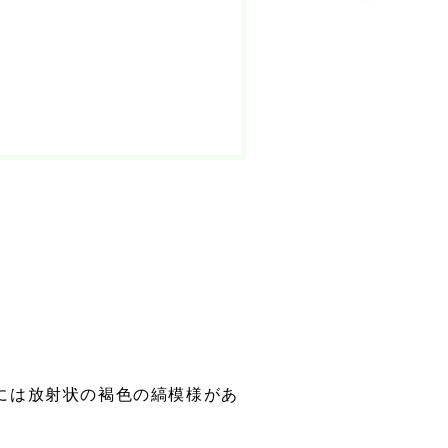
に
には放射状の褐色の縞模様があ