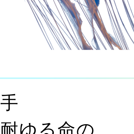
触手
ゆる命の