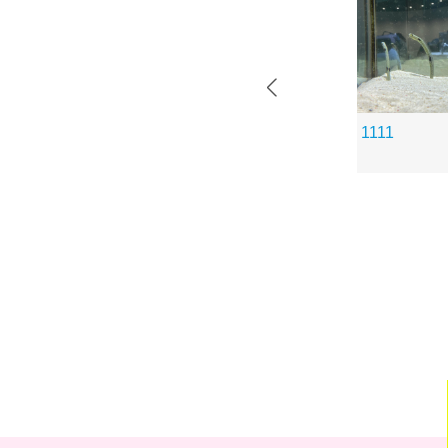
1111
れぞれ
背中合わせのチンアナ
ゴ