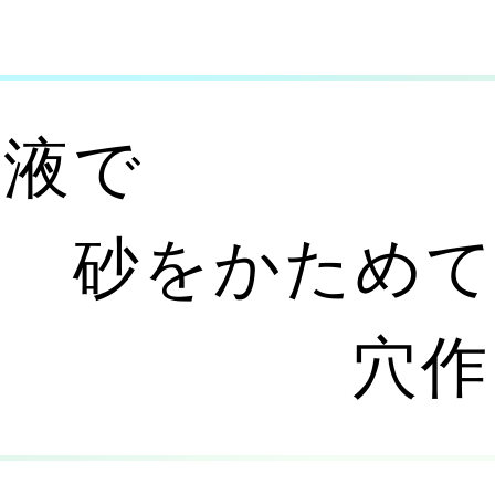
粘液で
砂をかため
穴作