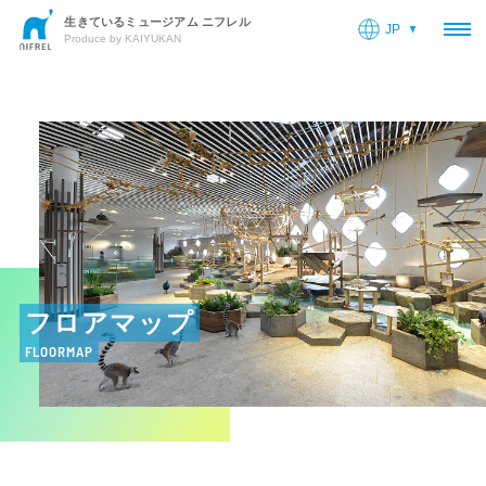
生きているミュージアム ニフレル
JP
OP
Produce by KAIYUKAN
フロアマップ
FLOORMAP