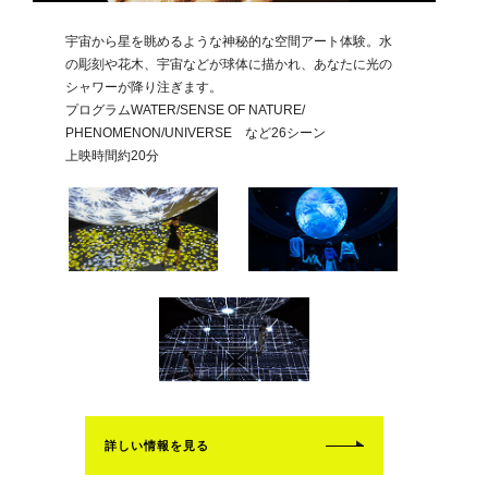
宇宙から星を眺めるような神秘的な空間アート体験。水
の彫刻や花木、宇宙などが球体に描かれ、あなたに光の
シャワーが降り注ぎます。
プログラムWATER/SENSE OF NATURE/
PHENOMENON/UNIVERSE など26シーン
上映時間約20分
詳しい情報を見る