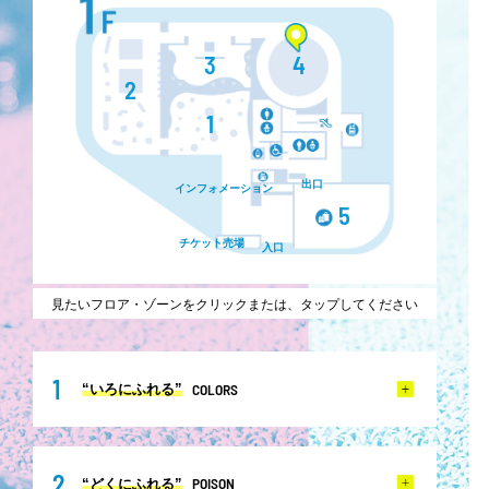
3
4
2
1
出口
インフォメーション
5
チケット売場
入口
見たいフロア・ゾーンをクリックまたは、タップしてください
1
COLORS
“いろにふれる”
2
POISON
“どくにふれる”