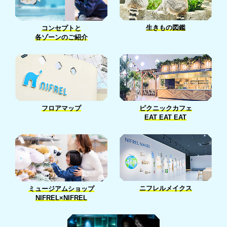
生きもの図鑑
コンセプトと
各ゾーンのご紹介
フロアマップ
ピクニックカフェ
EAT EAT EAT
ニフレルメイクス
ミュージアムショップ
NIFREL×NIFREL