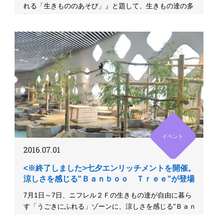
れる「生きもののあそび」』と題して、生きもの達の多
様な行動を、...
イベント
2016.07.01
<※終了しました>七夕エンリッチメントを開催。
涼しさを感じる"Ｂａｎｂｏｏ Ｔｒｅｅ"が登場
7月1日～7日、ニフレル２Ｆの生きもの達が自由に暮ら
す「うごきにふれる」ゾーンに、涼しさを感じる"Ｂａｎ
ｂｏｏ Ｔｒｅｅ...