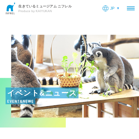
生きているミュージアム ニフレル
JP
OP
Produce by KAIYUKAN
イベント&ニュース
EVENT&NEWS