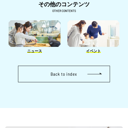
8月［2］
10月［1］
その他のコンテンツ
9月［2］
10月［1］
7月［4］
9月［1］
OTHER CONTENTS
8月［1］
9月［4］
6月［6］
7月［2］
7月［2］
8月［1］
5月［4］
6月［1］
6月［4］
6月［4］
3月［4］
4月［1］
5月［2］
5月［4］
3月［2］
3月［3］
ニュース
イベント
4月［1］
2月［1］
3月［2］
Back to index