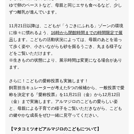
ゆで卵のペーストなど、母親と同じエサも食べるなど、少し
ずつ離乳が進んでいます。
11月
21
日以降は、こどもが「うごきにふれる」ゾーンの環境
に徐々に慣れるよう、
16
時から閉館時間までの時間限定で展
示
します。こどもの活動状況によっては、母親のあとを追っ
て歩く姿や、小さいながらも砂を掘るうごき、丸まる様子な
どをご覧いただけます。
※生きものの状態により、展示時間は変更になる場合があり
ます。
さらに！こどもの愛称投票も実施します！
飼育担当キュレーターが考えた
5
つの候補から、一般投票で愛
称を決定する『愛称投票』を
11
月
21
日（金）から
12
月
12
日
（金）まで実施します。アルマジロのこどもの愛らしい姿
と、母親による子育ての様子をご覧いただきながら、こども
の健やかな成長をぜひ一緒に見守ってください。
【マタコミツオビアルマジロのこどもについて】