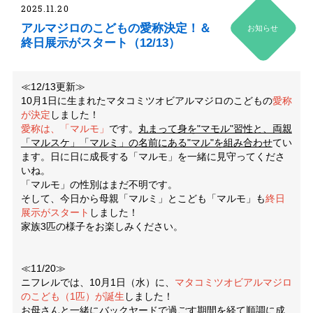
2025.11.20
アルマジロのこどもの愛称決定！＆
お知らせ
終日展示がスタート（12/13）
≪12/13更新≫
10月1日に生まれたマタコミツオビアルマジロのこどもの
愛称
が決定
しました！
愛称は、「マルモ」
です。
丸まって身を"マモル"習性と、両親
「マルスケ」「マルミ」の名前にある"マル"を組み合わせ
てい
ます。日に日に成長する「マルモ」を一緒に見守ってくださ
いね。
「マルモ」の性別はまだ不明です。
そして、今日から母親「マルミ」とこども「マルモ」も
終日
展示がスタート
しました！
家族3匹の様子をお楽しみください。
≪11/20≫
ニフレルでは、10月1日（水）に、
マタコミツオビアルマジロ
のこども（1匹）が誕生
しました！
お母さんと一緒にバックヤードで過ごす期間を経て順調に成