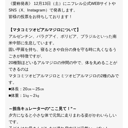
《愛称発表》 12月13日（土）にニフレル公式
WEB
サイトや
SNS
（
X
、
Instagram
）で発表します。
皆様の投票をお待ちしております！
【マタコミツオビアルマジロについて】
アルゼンチン、パラグアイ、ボリビア、ブラジルといった南
米中部に生息しています。
固い甲羅を持ち、寝るときや自分の身を守る時に丸くなるう
ごきが特徴ですが、
20
種類ほどいるアルマジロの仲間の中で、体を丸めることが
できるのは
マタコミツオビアルマジロとミツオビアルマジロの
2
種のみで
す。
■体長：20㎝～25㎝
■体重：
1
㎏～
2
㎏
～担当キュレーターの"ここ見て！"～
夕方になると小さな体で元気に走りまわる姿がかわいらしい
です。