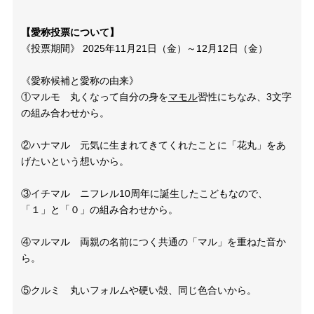
【愛称投票について】
《投票期間》
2025
年
11
月
21
日（金）～
12
月
12
日（金）
《愛称候補と愛称の由来》
①マルモ 丸くなって自分の身を
マモル
習性にちなみ、
3
文字
の組み合わせから。
②ハナマル 元気に生まれてきてくれたことに「花丸」をあ
げたいという想いから。
③イチマル ニフレル
10
周年に誕生したこどもなので、
「１」と「０」の組み合わせから。
④マルマル 両親の名前につく共通の「マル」を重ねた音か
ら。
⑤クルミ 丸いフォルムや硬い殻、同じ色合いから。