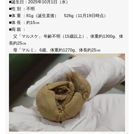
■誕生日：
2025
年
10
月
1
日（水）
■性 別 ：不明
■体 重 ：
81g
（誕生直後）
526g
（
11
月
19
日時点）
■体 長 ：約
15
㎝
■両 親 ：
父「マルスケ」 年齢不明（
15
歳以上）、体重約
1300g
、体
長約
25
㎝
母「マルミ」
6
歳、体重約
1270g
、体長約
25
㎝