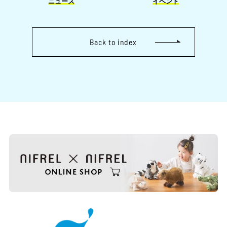
ニュース
イベント
3月［2］
2月［1］
Back to index