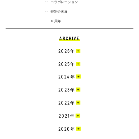
コラボレーション
特別企画展
10周年
ARCHIVE
2026
年
3月［2］
2025
年
2月［6］
12月［3］
2024
年
1月［4］
11月［6］
12月［3］
2023
年
10月［3］
11月［2］
12月［1］
2022
年
9月［6］
10月［1］
11月［1］
8月［2］
12月［2］
2021
年
9月［4］
10月［3］
7月［4］
11月［2］
8月［1］
12月［1］
2020
年
9月［3］
6月［8］
10月［4］
7月［6］
10月［3］