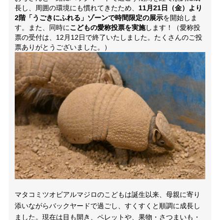
長し、周囲の環境にも慣れてきたため、
11月21日（金）より
2階「うごきにふれる」ゾーンで時間限定の展示
を開始しま
す。また、同時に
こどもの愛称投票を実施
します！（愛称投
票の受付は、12月12日で終了いたしました。たくさんのご投
票ありがとうございました。）
マタコミツオビアルマジロのこどもは誕生以来、母親に寄り
添いながらバックヤードで過ごし、すくすくと順調に成長し
ました。現在は目も開き、ペレットや、果物・さつまいも・