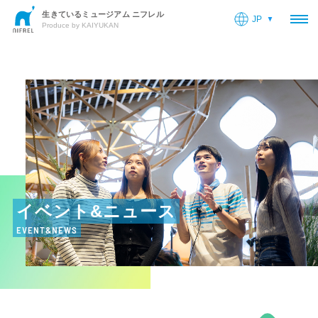
生きているミュージアム ニフレル
JP
OP
Produce by KAIYUKAN
イベント&ニュース
EVENT&NEWS