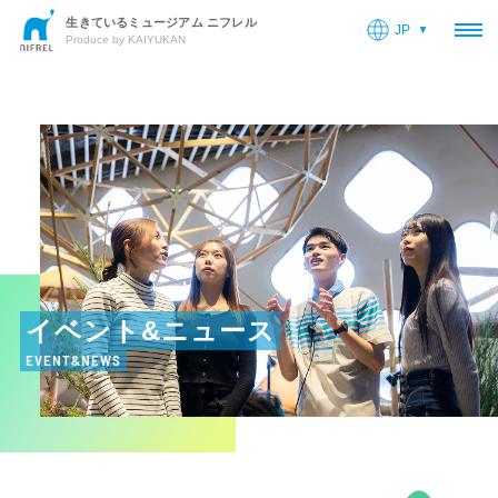
生きているミュージアム ニフレル
JP
OP
Produce by KAIYUKAN
イベント&ニュース
EVENT&NEWS