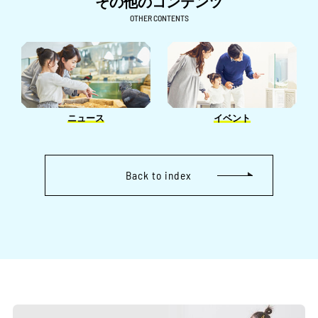
その他のコンテンツ
6月［4］
4月［3］
8月［1］
5月［4］
OTHER CONTENTS
2月［3］
5月［6］
3月［8］
7月［2］
4月［1］
1月［6］
4月［1］
2月［5］
6月［1］
3月［3］
3月［2］
1月［3］
5月［1］
2月［4］
2月［2］
4月［2］
1月［1］
1月［2］
ニュース
イベント
3月［2］
2月［1］
Back to index