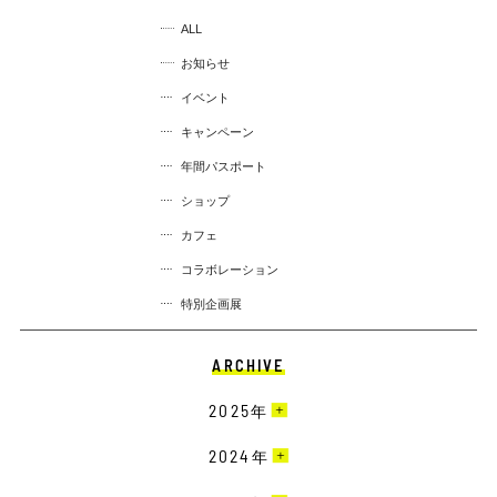
ALL
お知らせ
イベント
キャンペーン
年間パスポート
ショップ
カフェ
コラボレーション
特別企画展
ARCHIVE
2025
年
4月［2］
2024
年
3月［4］