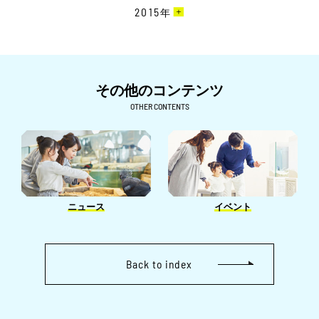
11月［6］
4月［3］
8月［7］
12月［1］
2015
年
1月［4］
3月［6］
9月［3］
2月［6］
6月［2］
10月［1］
3月［2］
7月［7］
11月［4］
2月［3］
8月［2］
11月［1］
5月［2］
9月［4］
2月［2］
6月［8］
10月［2］
1月［2］
7月［3］
4月［1］
8月［2］
1月［1］
5月［5］
9月［2］
6月［6］
その他のコンテンツ
3月［1］
6月［4］
4月［3］
8月［1］
5月［4］
OTHER CONTENTS
2月［3］
5月［6］
3月［8］
7月［2］
4月［1］
1月［6］
4月［1］
2月［5］
6月［1］
3月［3］
3月［2］
1月［3］
5月［1］
2月［4］
2月［2］
4月［2］
1月［1］
1月［2］
ニュース
イベント
3月［2］
2月［1］
Back to index