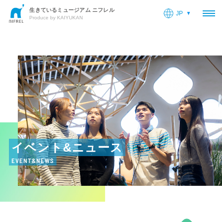
生きているミュージアム ニフレル
JP
OP
Produce by KAIYUKAN
イベント&ニュース
EVENT&NEWS