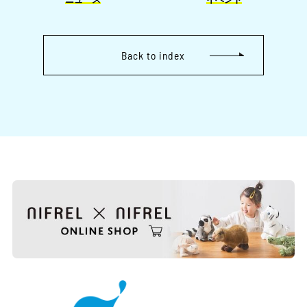
3月［2］
2月［1］
Back to index