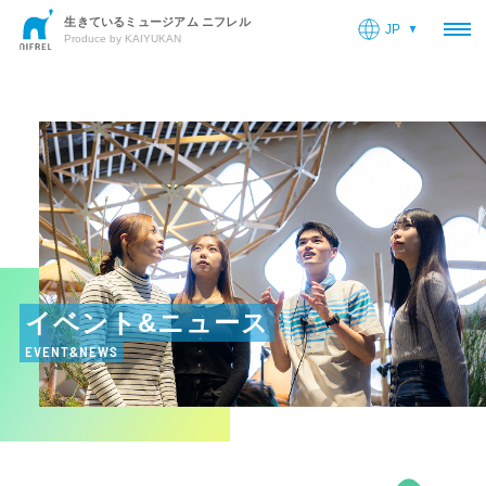
生きているミュージアム ニフレル
JP
OP
Produce by KAIYUKAN
イベント&ニュース
EVENT&NEWS