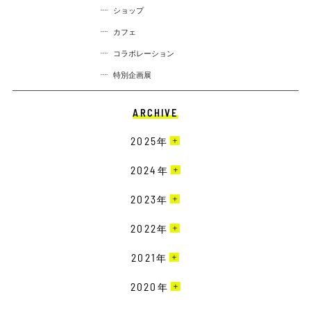
ショップ
カフェ
コラボレーション
特別企画展
ARCHIVE
2025
年
4月［2］
2024
年
3月［4］
12月［3］
2023
年
2月［6］
11月［2］
12月［1］
2022
年
1月［3］
10月［1］
11月［1］
12月［2］
2021
年
9月［4］
10月［3］
11月［2］
8月［1］
12月［1］
2020
年
9月［3］
10月［4］
7月［6］
10月［3］