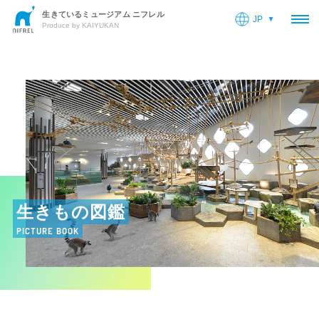
生きているミュージアム ニフレル
JP
OP
Produce by KAIYUKAN
生きもの図鑑
PICTURE BOOK