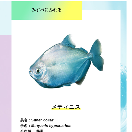
みずべにふれる
メティニス
英名：Silver dollar
学名：
Metynnis hypsauchen
分布域： 熱帯