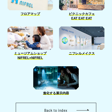
フロアマップ
ピクニックカフェ
EAT EAT EAT
ニフレルメイクス
ミュージアムショップ
NIFREL×NIFREL
進化する展示内容
Back to index