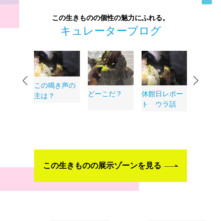
この生きものの個性の魅力にふれる。
キュレーターブログ
目をつ
この鳴き声の
どーこだ？
休館日レポー
由
主は？
ト ウラ話
サニモマ
？
この生きものの展示ゾーンを見る