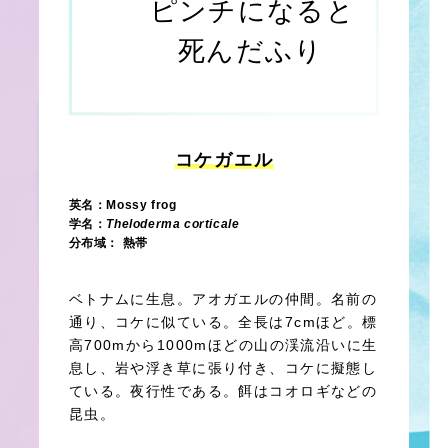
ピンチになると
死んだふり
コケガエル
英名：Mossy frog
学名：
Theloderma corticale
分布域： 熱帯
ベトナムに生息。アオガエルの仲間。名前の
通り、コケに似ている。全長は7cmほど。標
高700mから1000mほどの山の渓流沿いに生
息し、岩や浮き草に張り付き、コケに擬態し
ている。夜行性である。餌はコオロギなどの
昆虫。