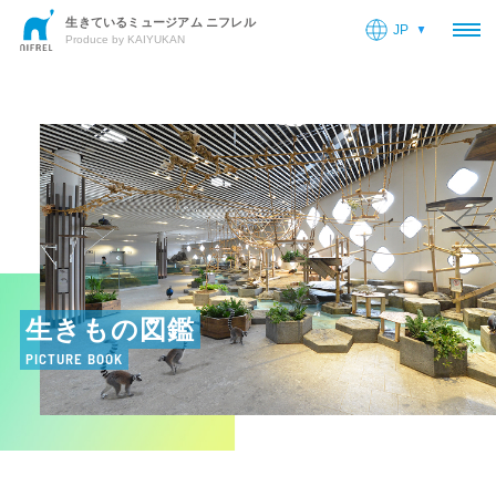
生きているミュージアム ニフレル
JP
OP
Produce by KAIYUKAN
生きもの図鑑
PICTURE BOOK