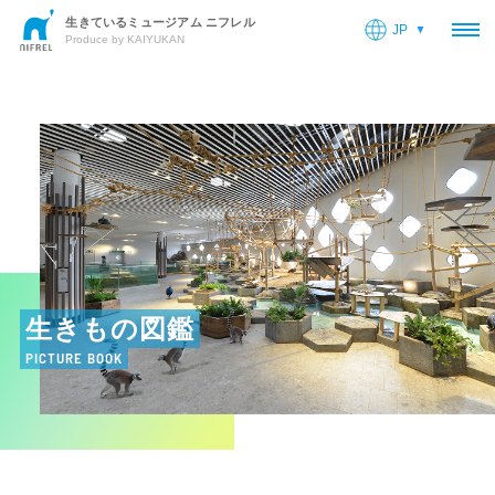
生きているミュージアム ニフレル
JP
OP
Produce by KAIYUKAN
生きもの図鑑
PICTURE BOOK