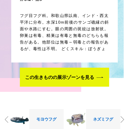
フグ目フグ科。和歌山県以南、インド・西太
平洋に分布。水深10m前後のサンゴ礁縁の斜
面や水路にすむ。眼の周囲の斑紋は放射状。
卵巣は有毒、精巣は有毒と無毒のどちらも報
告がある。他部位は無毒～弱毒との報告があ
るが、毒性は不明。 どくスキル：ぼうぎょ
この生きものの展示ゾーンを見る
モヨウフグ
ネズミフグ