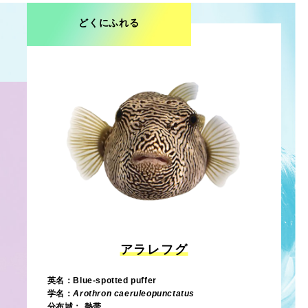
どくにふれる
アラレフグ
英名：Blue-spotted puffer
学名：
Arothron caeruleopunctatus
分布域： 熱帯