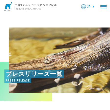
生きているミュージアム ニフレル
JP
OP
Produce by KAIYUKAN
プレスリリース一覧
PRESS RELEASE