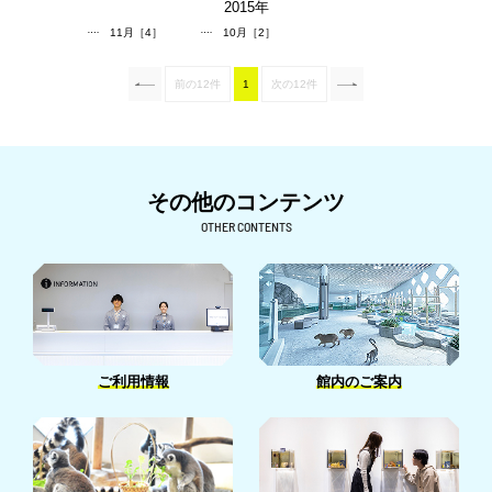
2015
年
11月［4］
10月［2］
前の12件
1
次の12件
その他のコンテンツ
OTHER CONTENTS
ご利用情報
館内のご案内